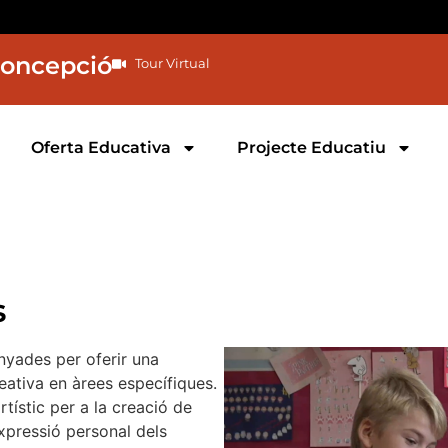
Concepció
Tour Virtual
Oferta Educativa
Projecte Educatiu
s
nyades per oferir una
eativa en àrees específiques.
tístic per a la creació de
’expressió personal dels