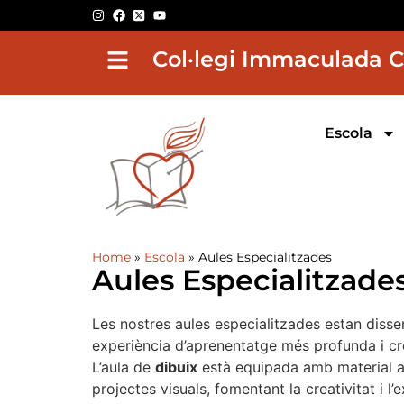
Col·legi Immaculada 
Escola
Home
»
Escola
»
Aules Especialitzades
Aules Especialitzade
Les nostres aules especialitzades estan disse
experiència d’aprenentatge més profunda i cr
L’aula de
dibuix
està equipada amb material ar
projectes visuals, fomentant la creativitat i l