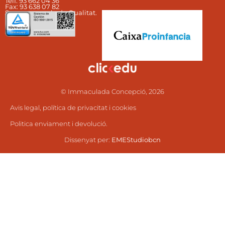
Telf: 93 662 04 36​
Fax: 93 638 07 82 ​
Som una escola de Qualitat.
© Immaculada Concepció, 2026
Avis legal, política de privacitat i cookies
Politica enviament i devolució.
Dissenyat per:
EMEStudiobcn