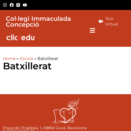
Col·legi Immaculada
Tour
Concepció
Virtual
Home
»
Escola
»
Batxillerat
Batxillerat
Plaça de l'Església, 1, 08850 Gavà, Barcelona