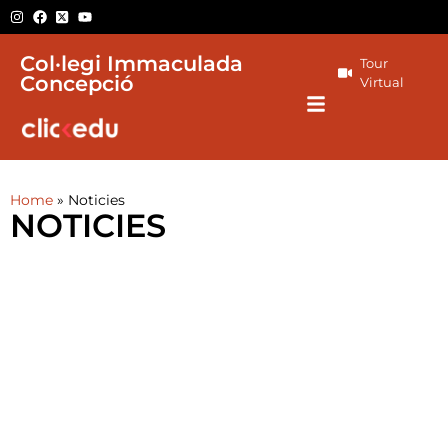
Col·legi Immaculada
Tour
Concepció
Virtual
Home
»
Noticies
NOTICIES