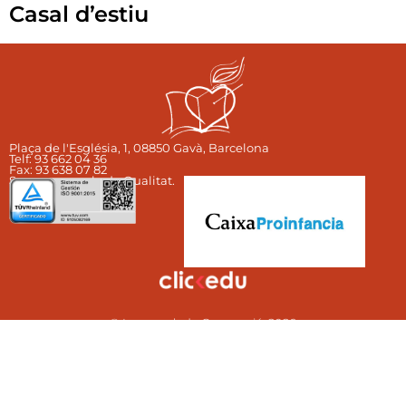
Casal d’estiu
Plaça de l'Església, 1, 08850 Gavà, Barcelona
Telf: 93 662 04 36​
Fax: 93 638 07 82 ​
Som una escola de Qualitat.
© Immaculada Concepció, 2026
Avis legal, política de privacitat i cookies
Politica enviament i devolució.